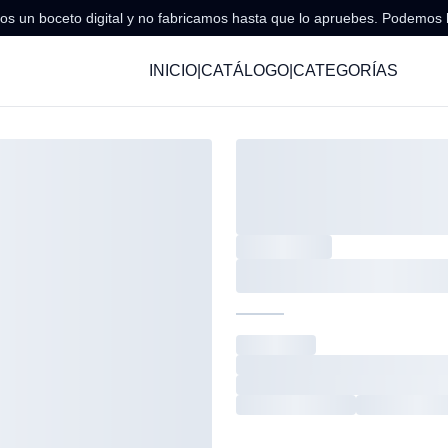
s un boceto digital y no fabricamos hasta que lo apruebes. Podemos 
INICIO
|
CATÁLOGO
|
CATEGORÍAS