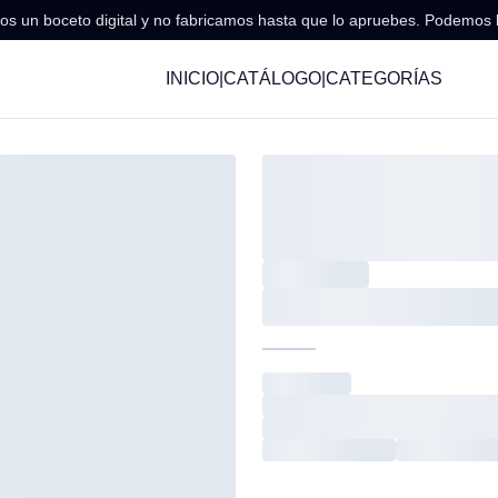
s un boceto digital y no fabricamos hasta que lo apruebes. Podemos 
INICIO
|
CATÁLOGO
|
CATEGORÍAS