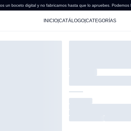
s un boceto digital y no fabricamos hasta que lo apruebes. Podemos 
INICIO
|
CATÁLOGO
|
CATEGORÍAS