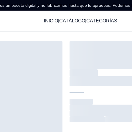
s un boceto digital y no fabricamos hasta que lo apruebes. Podemos 
INICIO
|
CATÁLOGO
|
CATEGORÍAS