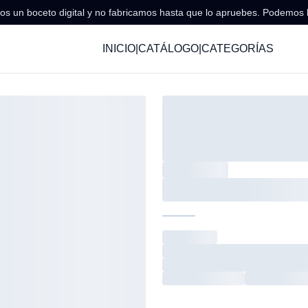
s un boceto digital y no fabricamos hasta que lo apruebes. Podemos 
INICIO
|
CATÁLOGO
|
CATEGORÍAS