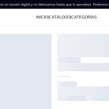
s un boceto digital y no fabricamos hasta que lo apruebes. Podemos 
INICIO
|
CATÁLOGO
|
CATEGORÍAS