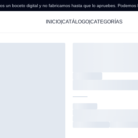
s un boceto digital y no fabricamos hasta que lo apruebes. Podemos 
INICIO
|
CATÁLOGO
|
CATEGORÍAS