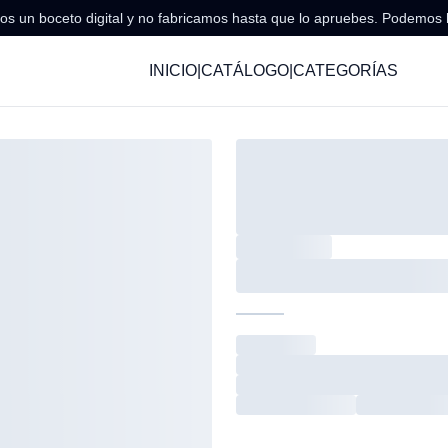
s un boceto digital y no fabricamos hasta que lo apruebes. Podemos 
INICIO
|
CATÁLOGO
|
CATEGORÍAS