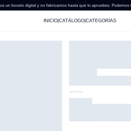
s un boceto digital y no fabricamos hasta que lo apruebes. Podemos 
INICIO
|
CATÁLOGO
|
CATEGORÍAS