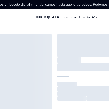
s un boceto digital y no fabricamos hasta que lo apruebes. Podemos 
INICIO
|
CATÁLOGO
|
CATEGORÍAS