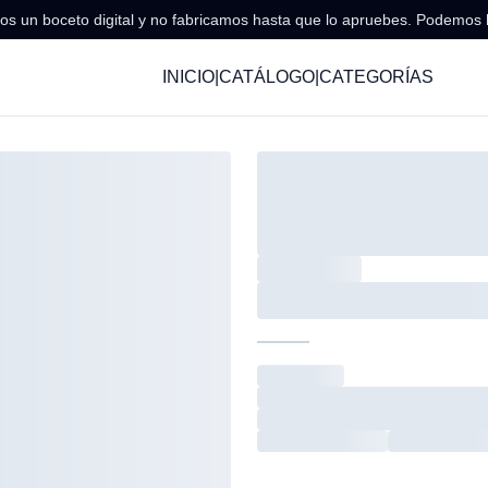
s un boceto digital y no fabricamos hasta que lo apruebes. Podemos 
INICIO
|
CATÁLOGO
|
CATEGORÍAS