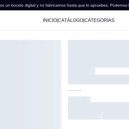
s un boceto digital y no fabricamos hasta que lo apruebes. Podemos 
INICIO
|
CATÁLOGO
|
CATEGORÍAS