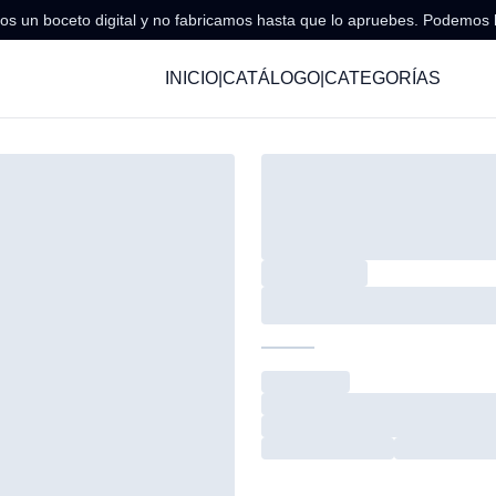
s un boceto digital y no fabricamos hasta que lo apruebes. Podemos 
INICIO
|
CATÁLOGO
|
CATEGORÍAS