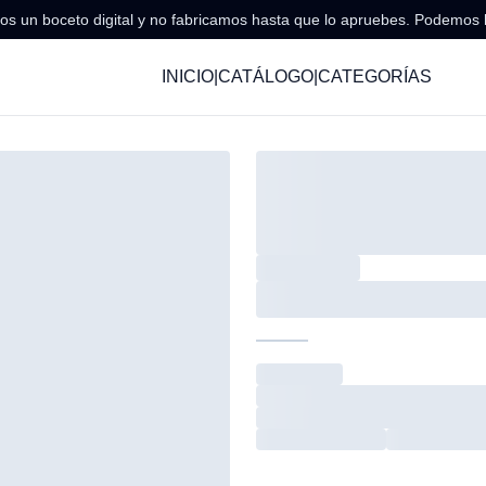
s un boceto digital y no fabricamos hasta que lo apruebes. Podemos 
INICIO
|
CATÁLOGO
|
CATEGORÍAS