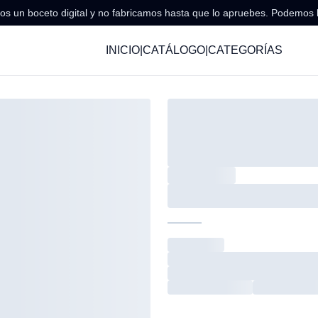
s un boceto digital y no fabricamos hasta que lo apruebes. Podemos 
INICIO
|
CATÁLOGO
|
CATEGORÍAS