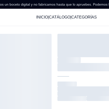
s un boceto digital y no fabricamos hasta que lo apruebes. Podemos 
INICIO
|
CATÁLOGO
|
CATEGORÍAS