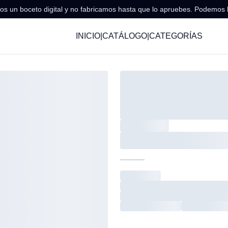
s un boceto digital y no fabricamos hasta que lo apruebes. Podemos 
INICIO
|
CATÁLOGO
|
CATEGORÍAS