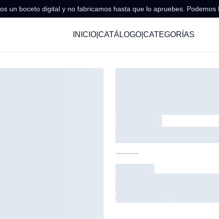
s un boceto digital y no fabricamos hasta que lo apruebes. Podemos 
INICIO
|
CATÁLOGO
|
CATEGORÍAS