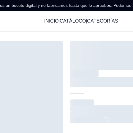
s un boceto digital y no fabricamos hasta que lo apruebes. Podemos 
INICIO
|
CATÁLOGO
|
CATEGORÍAS