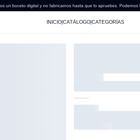
s un boceto digital y no fabricamos hasta que lo apruebes. Podemos 
INICIO
|
CATÁLOGO
|
CATEGORÍAS