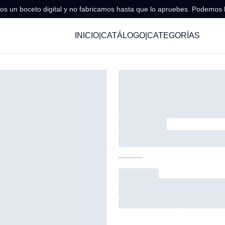
s un boceto digital y no fabricamos hasta que lo apruebes. Podemos 
INICIO
|
CATÁLOGO
|
CATEGORÍAS