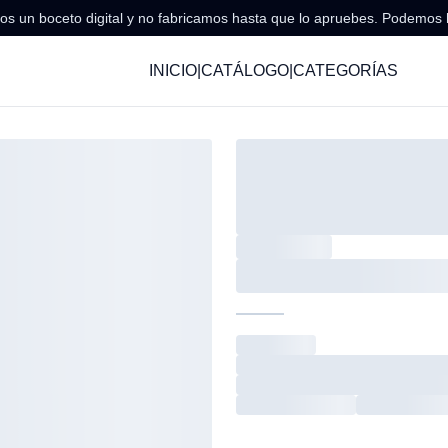
s un boceto digital y no fabricamos hasta que lo apruebes. Podemos 
INICIO
|
CATÁLOGO
|
CATEGORÍAS