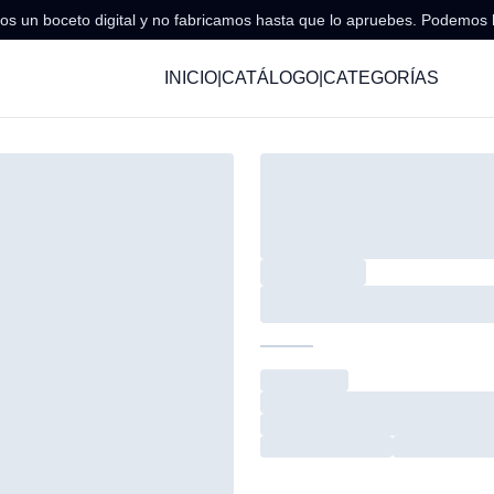
s un boceto digital y no fabricamos hasta que lo apruebes. Podemos 
INICIO
|
CATÁLOGO
|
CATEGORÍAS