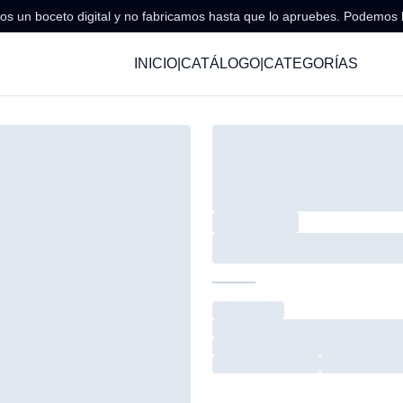
s un boceto digital y no fabricamos hasta que lo apruebes. Podemos 
INICIO
|
CATÁLOGO
|
CATEGORÍAS