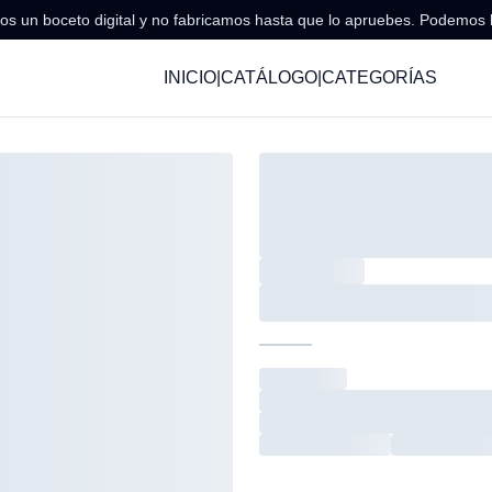
s un boceto digital y no fabricamos hasta que lo apruebes. Podemos 
INICIO
|
CATÁLOGO
|
CATEGORÍAS