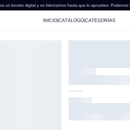
s un boceto digital y no fabricamos hasta que lo apruebes. Podemos 
INICIO
|
CATÁLOGO
|
CATEGORÍAS