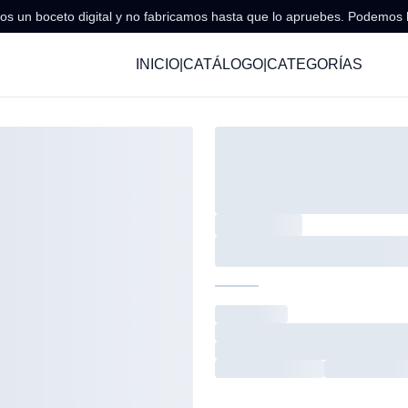
s un boceto digital y no fabricamos hasta que lo apruebes. Podemos 
INICIO
|
CATÁLOGO
|
CATEGORÍAS