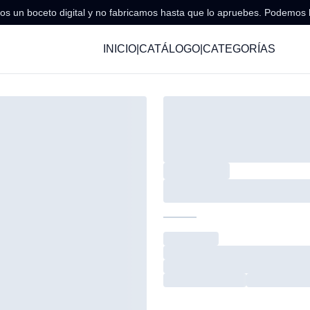
s un boceto digital y no fabricamos hasta que lo apruebes. Podemos 
INICIO
|
CATÁLOGO
|
CATEGORÍAS