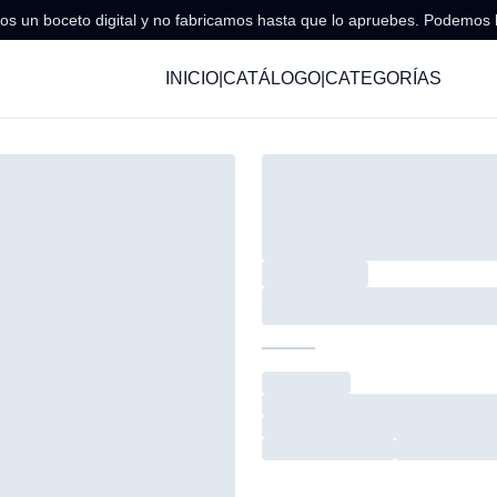
s un boceto digital y no fabricamos hasta que lo apruebes. Podemos 
INICIO
|
CATÁLOGO
|
CATEGORÍAS