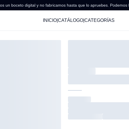
s un boceto digital y no fabricamos hasta que lo apruebes. Podemos 
INICIO
|
CATÁLOGO
|
CATEGORÍAS