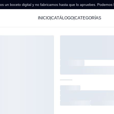
s un boceto digital y no fabricamos hasta que lo apruebes. Podemos 
INICIO
|
CATÁLOGO
|
CATEGORÍAS