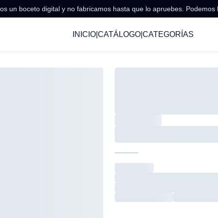
s un boceto digital y no fabricamos hasta que lo apruebes. Podemos 
INICIO
|
CATÁLOGO
|
CATEGORÍAS