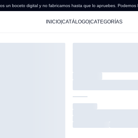
s un boceto digital y no fabricamos hasta que lo apruebes. Podemos 
INICIO
|
CATÁLOGO
|
CATEGORÍAS