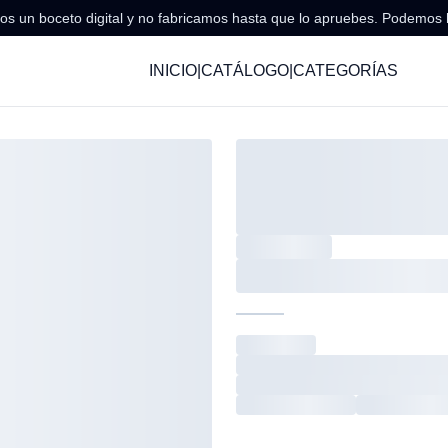
s un boceto digital y no fabricamos hasta que lo apruebes. Podemos 
INICIO
|
CATÁLOGO
|
CATEGORÍAS