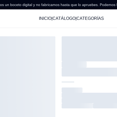
s un boceto digital y no fabricamos hasta que lo apruebes. Podemos 
INICIO
|
CATÁLOGO
|
CATEGORÍAS