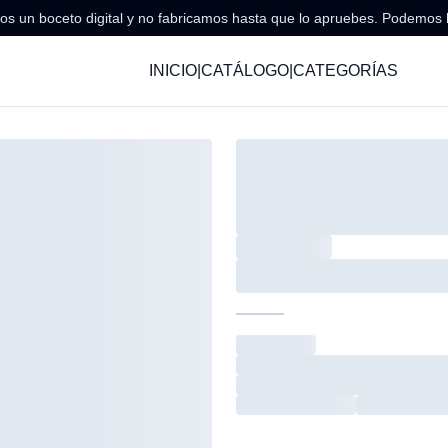
s un boceto digital y no fabricamos hasta que lo apruebes. Podemos 
INICIO
|
CATÁLOGO
|
CATEGORÍAS