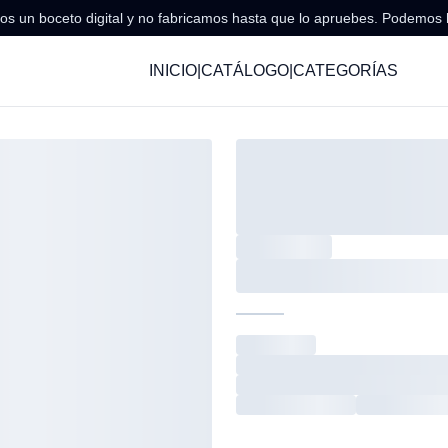
s un boceto digital y no fabricamos hasta que lo apruebes. Podemos 
INICIO
|
CATÁLOGO
|
CATEGORÍAS