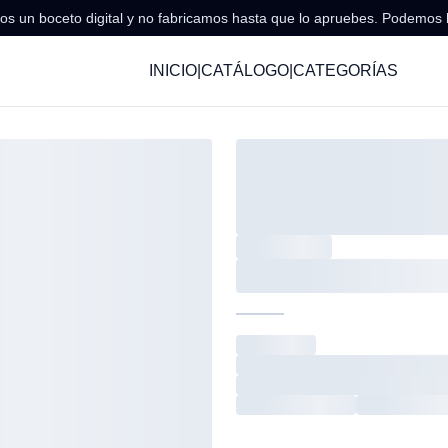
s un boceto digital y no fabricamos hasta que lo apruebes. Podemos 
INICIO
|
CATÁLOGO
|
CATEGORÍAS