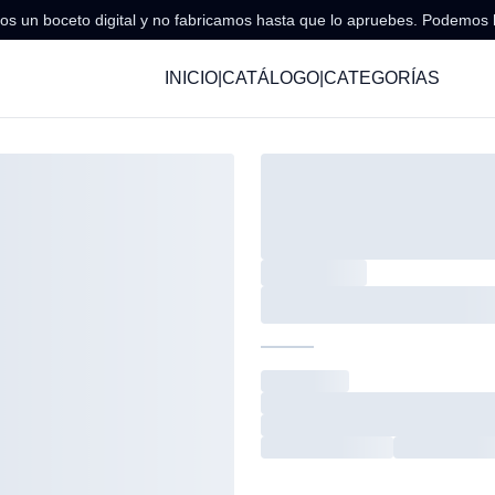
s un boceto digital y no fabricamos hasta que lo apruebes. Podemos 
INICIO
|
CATÁLOGO
|
CATEGORÍAS