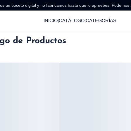
s un boceto digital y no fabricamos hasta que lo apruebes. Podemos 
INICIO
|
CATÁLOGO
|
CATEGORÍAS
go de Productos