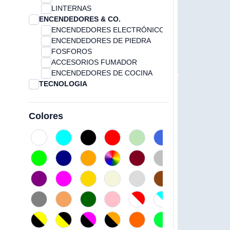
LINTERNAS
ENCENDEDORES & CO.
ENCENDEDORES ELECTRÓNICOS
ENCENDEDORES DE PIEDRA
FOSFOROS
ACCESORIOS FUMADOR
ENCENDEDORES DE COCINA
TECNOLOGIA
MEMORIA USB
POWERBANK
Colores
ACCESORIOS TECNOLOGÍA
SONIDO
LAPICEROS Y ESTACIONES
SOPORTES Y CARGADORES
CONECTORES USB
NEGOCIOS & OFICINA
NOTAS, LIBRETAS Y AGENDAS
ACCESORIOS
PORTADOCUMENTOS OFICINA
MOCHILAS OFICINA
REGALOS