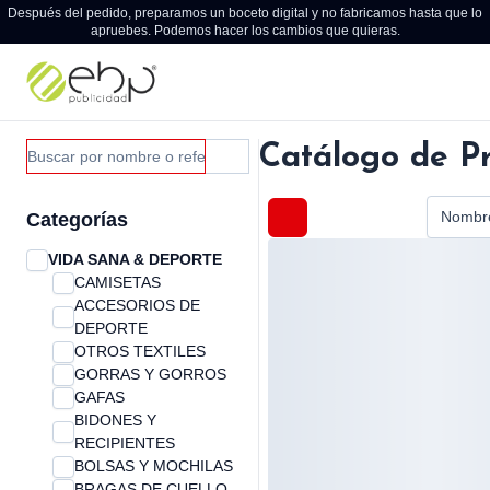
Después del pedido, preparamos un boceto digital y no fabricamos hasta que lo
apruebes. Podemos hacer los cambios que quieras.
Catálogo de P
Nombre
Categorías
VIDA SANA & DEPORTE
CAMISETAS
ACCESORIOS DE
DEPORTE
OTROS TEXTILES
GORRAS Y GORROS
GAFAS
BIDONES Y
RECIPIENTES
BOLSAS Y MOCHILAS
BRAGAS DE CUELLO