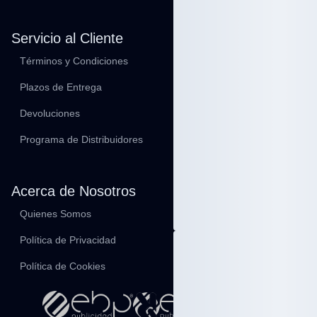
ARTICULOS PLAYA
CHANCLAS
Servicio al Cliente
SOMBREROS
GAFAS
Términos y Condiciones
ABANICOS
Plazos de Entrega
ARTICULOS DE ESCRITURA
BOLIGRAFOS PLASTICO
Devoluciones
BOLIGRAFOS
METÁLICOS
Programa de Distribuidores
PORTAMINAS
BOLIGRAFOS ECO
FRIENDLY
Acerca de Nosotros
SET BOLIGRAFO Y
PORTAMINAS
Quienes Somos
SUBRAYADORES
ESTUCHES
Política de Privacidad
LAPICES
Política de Cookies